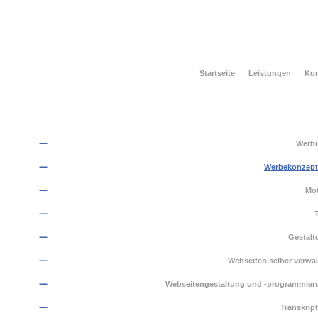
Startseite
Leistungen
Ku
Werb
Werbekonzept
Mot
Gestalt
Webseiten selber verwa
Webseitengestaltung und -programmier
Transkrip